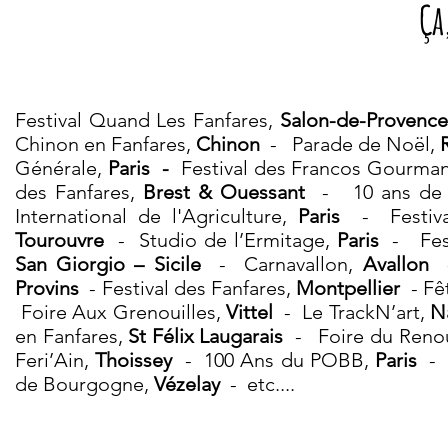
Ça
Festival Quand Les Fanfares,
Salon-de-Provence
Chinon en Fanfares,
Chinon
- Parade de Noël,
Générale,
Paris -
Festival des Francos Gourma
des Fanfares,
Brest & Ouessant
- 10 ans de 
International de l'Agriculture,
Paris
- Festival
Tourouvre
- Studio de l’Ermitage,
Paris
- Fes
San Giorgio – Sicile
- Carnavallon,
Avallon
-
Provins
- Festival des Fanfares,
Montpellier
- Fê
Foire Aux Grenouilles,
Vittel
- Le TrackN’art,
N
en Fanfares,
St Félix Laugarais
- Foire du Reno
Feri’Ain,
Thoissey
- 100 Ans du POBB,
Paris
- 
de Bourgogne,
Vézelay
- etc....