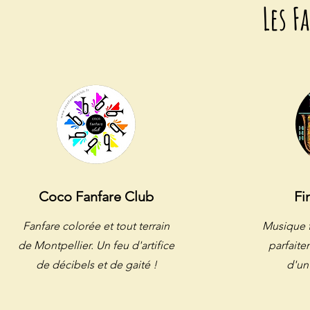
Les F
Coco Fanfare Club
Fi
Fanfare colorée et tout terrain
Musique f
de Montpellier. Un feu d'artifice
parfait
de décibels et de gaité !
d'un