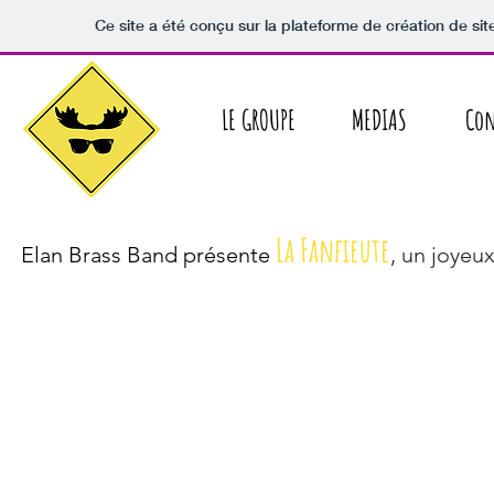
Ce site a été conçu sur la plateforme de création de sit
LE GROUPE
MEDIAS
Con
L
a Fanfieute
Elan Brass Band présente
, un
joy
eu
x